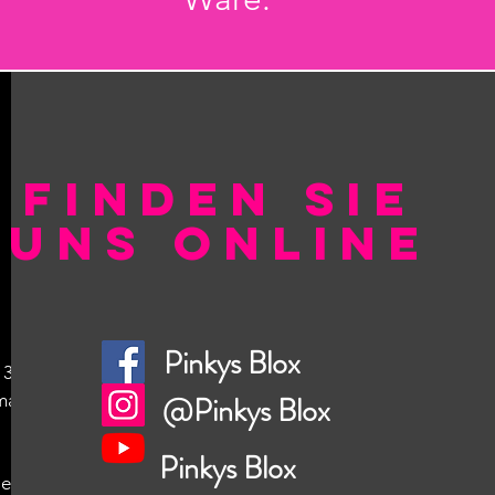
AKT
FINDEN SIE
s
UNS ONLINE
Pinkys Blox
13
mail.com
@Pinkys Blox
Pinkys Blox
ten
,