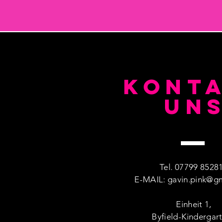
KONT
un
Tel. 07799 8528
E-MAIL:
gavin.pink@g
Einheit 1,
Byfield-Kindergar