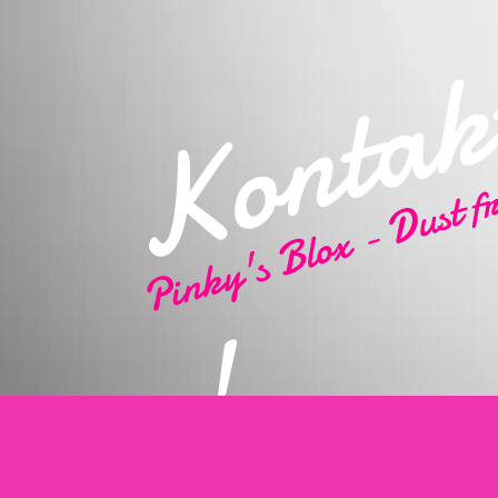
Pinky's Blox - Dust f
!